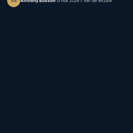
AB
Anthony Busson
·
13 mai 2026
·
7 min de lecture