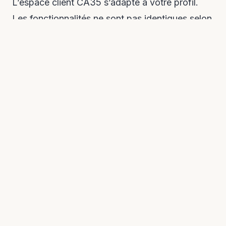
L’espace client CA35 s’adapte à votre profil.
Les fonctionnalités ne sont pas identiques selon
que vous êtes particulier ou professionnel.
Lire aussi :
Intralignes.airfrance.fr : accès
au portail interne Air France
Pour les particuliers :
suivi des crédits immobiliers et à la
consommation
gestion de l’épargne (livret A, LDD,
assurance vie)
accès aux comptes-titres et PEA pour les